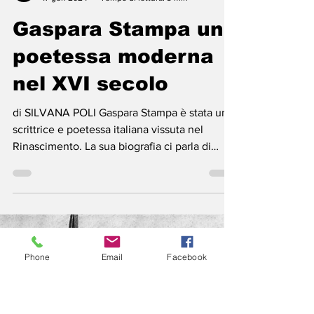
il Cinque
17 gen 2024
Tempo di lettura: 3 min
Gaspara Stampa una
poetessa moderna
Phone
Email
Facebook
nel XVI secolo