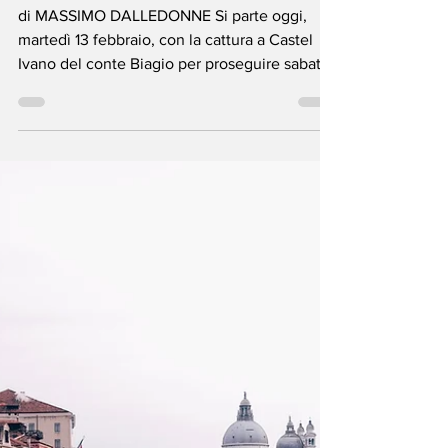
il Cinque
13 feb 2024
Tempo di lettura: 8 min
Tesino. Biagio delle
Castellare, da oggi
ritorna il processo
di MASSIMO DALLEDONNE Si parte oggi,
martedì 13 febbraio, con la cattura a Castel
Ivano del conte Biagio per proseguire sabato
17 con...