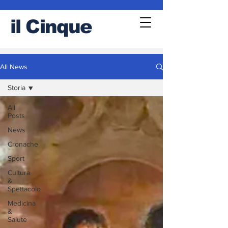
il
Cinque
All News
Storia
All
Posts
News
Cronache
Sport
Cultura
&
Spettacolo
Medicina
&
Salute