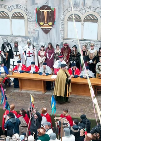
c'entra nulla
di JOHNNY GADLER In Europa San Valentino
è venerato come Patrono degli Innamorati,
ma il Vescovo di Terni, decapitato nel 273,
con la...