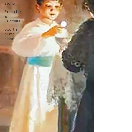
Storia
Rubriche
&
Curiosità
Sport in
primo
piano