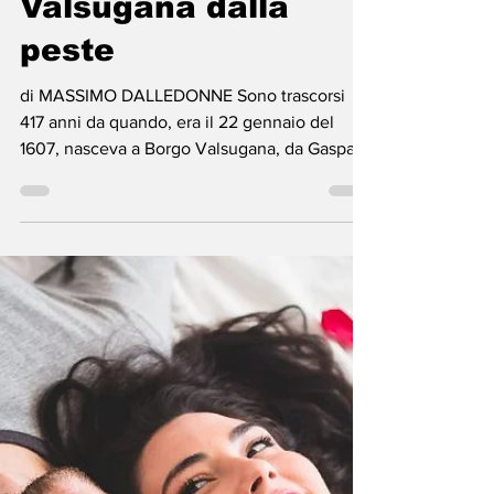
il Cinque
21 feb 2024
Tempo di lettura: 2 min
Girolamo
Bertondelli: il
medico che salvò la
Valsugana dalla
peste
di MASSIMO DALLEDONNE Sono trascorsi
417 anni da quando, era il 22 gennaio del
1607, nasceva a Borgo Valsugana, da Gasparo
e Anna...