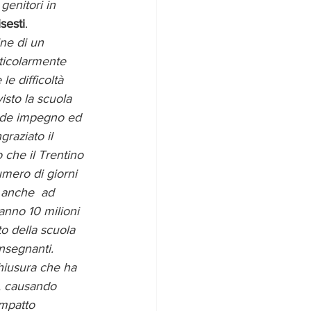
genitori in 
sesti
.  
ine di un 
ticolarmente 
e difficoltà 
sto la scuola 
nde impegno ed 
graziato il 
 che il Trentino 
umero di giorni 
 anche  ad 
anno 10 milioni 
to della scuola 
insegnanti. 
hiusura che ha 
ia, causando 
impatto 