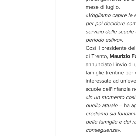
mese di luglio.
«
Vogliamo capire le e
per poi decidere come
servizio delle scuole d
periodo estivo»
. 
Così il presidente de
di Trento, 
Maurizio Fu
annunciato l’invio di 
famiglie trentine per 
interessate ad un’eve
scuole dell'infanzia n
«
In un momento così
quello attuale
 – ha a
crediamo sia fondamen
delle famiglie e dei r
conseguenza»
. 