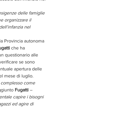
sigenze delle famiglie 
 organizzare il 
ell'infanzia nel 
lla Provincia autonoma 
gatti
 che ha 
un questionario alle 
verificare se sono 
ntuale apertura delle 
el mese di luglio.
 complesso come 
ggiunto 
Fugatti
 – 
tale capire i bisogni 
agazzi ed agire di 