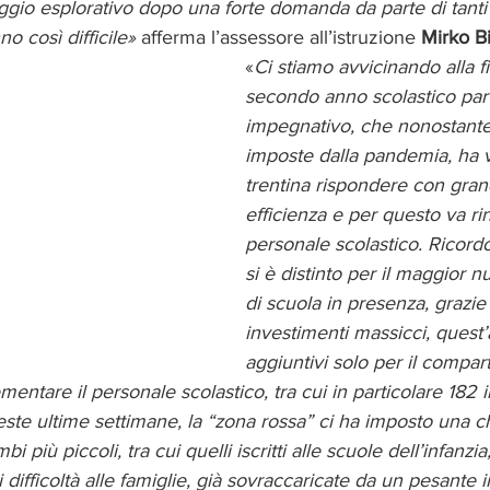
aggio esplorativo dopo una forte domanda da parte di tanti 
no così difficile»
 afferma l’assessore all’istruzione 
Mirko Bi
«
Ci stiamo avvicinando alla f
secondo anno scolastico par
impegnativo, che nonostante l
imposte dalla pandemia, ha vi
trentina rispondere con gra
efficienza e per questo va rin
personale scolastico. Ricordo
si è distinto per il maggior n
di scuola in presenza, grazie
investimenti massicci, quest’
aggiuntivi solo per il compar
ementare il personale scolastico, tra cui in particolare 182 
ste ultime settimane, la “zona rossa” ci ha imposto una c
i più piccoli, tra cui quelli iscritti alle scuole dell’infanz
i difficoltà alle famiglie, già sovraccaricate da un pesante 