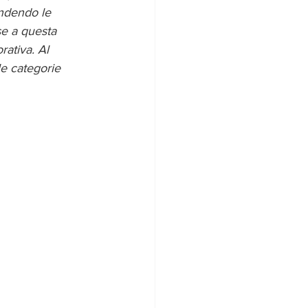
ndendo le 
se a questa 
rativa. Al 
e categorie 