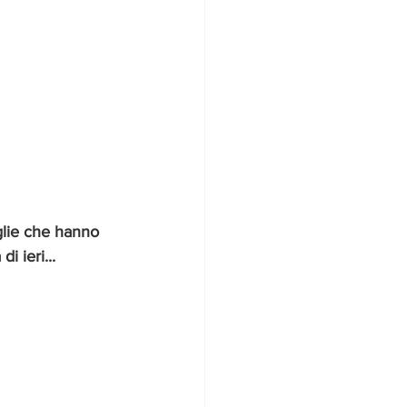
glie che hanno 
i ieri... 