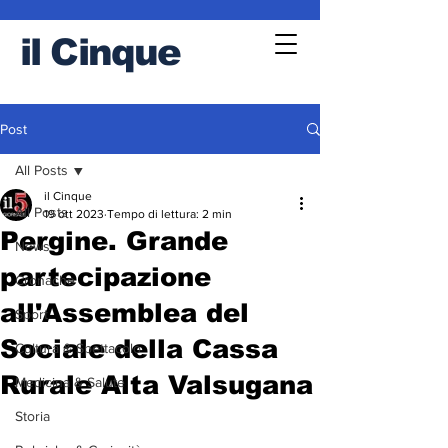
il
Cinque
Post
All Posts
il Cinque
All Posts
19 ott 2023
Tempo di lettura: 2 min
Pergine. Grande
News
partecipazione
Cronache
all'Assemblea del
Sport
Sociale della Cassa
Cultura & Spettacolo
Rurale Alta Valsugana
Medicina & Salute
Storia