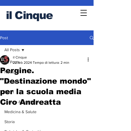
il
Cinque
Post
All Posts
il Cinque
All Posts
22 feb 2024
Tempo di lettura: 2 min
Pergine.
News
"Destinazione mondo"
Cronache
per la scuola media
Sport
Ciro Andreatta
Cultura & Spettacolo
Medicina & Salute
Storia