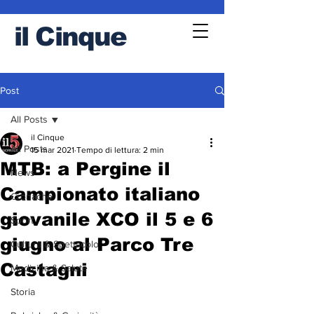
il
Cinque
Post
All Posts
il Cinque
All Posts
15 mar 2021
Tempo di lettura: 2 min
MTB: a Pergine il
News
Campionato italiano
Cronache
giovanile XCO il 5 e 6
Sport
giugno al Parco Tre
Cultura & Spettacolo
Castagni
Medicina & Salute
Storia