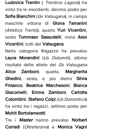
Ludovica Trentin
 (
 Trentino Lagorai
) ha 
vinto tra le esordienti, decimo posto per 
Sofia Bianchini
 (
Gs Valsugana
), in campo 
maschile vittoria di 
Giona Tamanini
(
Atletica Trento
), quarto 
Yuri Vicentini
, 
sesto 
Tommaso Sassudelli
, nono 
Alex 
Vicentini
, tutti del 
Valsugana
. 
Nella categoria Ragazze ha prevalso 
Laura Morandini 
(
Us Dolomiti
), ottimo 
risultato delle atlete del 
Gs Valsugana
Alice Zamboni
, quarta, 
Margherita 
Ghedini
, sesta, e più dietro
 Silvia 
Frisanco
, 
Beatrice Marchesoni
, 
Bianca 
Giacomelli
, 
Emma Zamboni
, 
Carlotta 
Colombini
. 
Stefano Colpi
 (
Us Dolomitica
) 
ha vinto tra i ragazzi, settimo posto per 
Mohit Bortolameotti
.    
Tra i 
Master 
hanno prevalso 
Norbert 
Corradi
 (
Oltrefersina
) e 
Monica Vagni