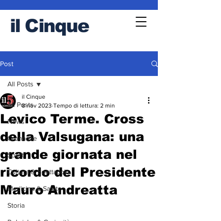
il
Cinque
Post
All Posts
il Cinque
All Posts
8 nov 2023
Tempo di lettura: 2 min
Levico Terme. Cross
News
della Valsugana: una
Cronache
grande giornata nel
Sport
ricordo del Presidente
Cultura & Spettacolo
Mauro Andreatta
Medicina & Salute
Storia