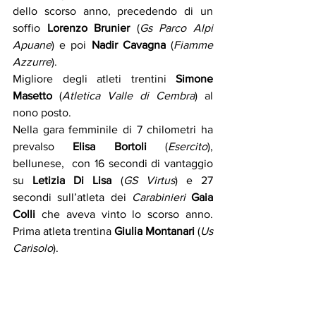
dello scorso anno, precedendo di un 
soffio 
Lorenzo Brunier
 (
Gs Parco Alpi 
Apuane
) e poi 
Nadir Cavagna
 (
Fiamme 
Azzurre
).
Migliore degli atleti trentini 
Simone 
Masetto
 (
Atletica Valle di Cembra
) al 
nono posto.
Nella gara femminile di 7 chilometri ha 
prevalso 
Elisa Bortoli
 (
Esercito
), 
bellunese,  con 16 secondi di vantaggio 
su 
Letizia Di Lisa
 (
GS Virtus
) e 27 
secondi sull’atleta dei 
Carabinieri
Gaia 
Colli
 che aveva vinto lo scorso anno. 
Prima atleta trentina 
Giulia Montanari
 (
Us 
Carisolo
).