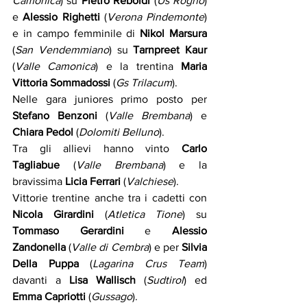
Camonica
) su 
Pietro Reboldi
 (
Us Rogno
) 
e 
Alessio Righetti
 (
Verona Pindemonte
) 
e in campo femminile di 
Nikol Marsura
(
San Vendemmiano
) su 
Tarnpreet Kaur
(
Valle Camonica
) e la trentina 
Maria 
Vittoria Sommadossi
 (
Gs Trilacum
).
Nelle gara juniores primo posto per 
Stefano Benzoni 
(
Valle Brembana
) e 
Chiara Pedol
 (
Dolomiti Belluno
). 
Tra gli allievi hanno vinto 
Carlo 
Tagliabue
 (
Valle Brembana
) e la 
bravissima 
Licia Ferrari
 (
Valchiese
). 
Vittorie trentine anche tra i cadetti con 
Nicola Girardini 
(
Atletica Tione
) su 
Tommaso Gerardini
 e 
Alessio 
Zandonella
 (
Valle di Cembra
) e per 
Silvia 
Della Puppa
 (
Lagarina Crus Team
) 
davanti a 
Lisa Wallisch
 (
Sudtirol
) ed 
Emma Capriotti 
(
Gussago
).