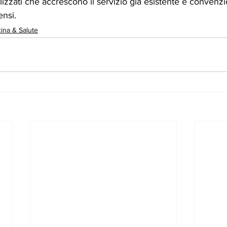
lizzati che accrescono il servizio già esistente e convenzion
ensi.
ina & Salute