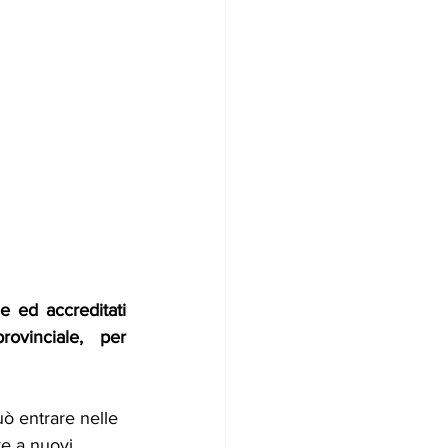
 ed accreditati 
ovinciale, per 
uò entrare nelle 
e a nuovi 