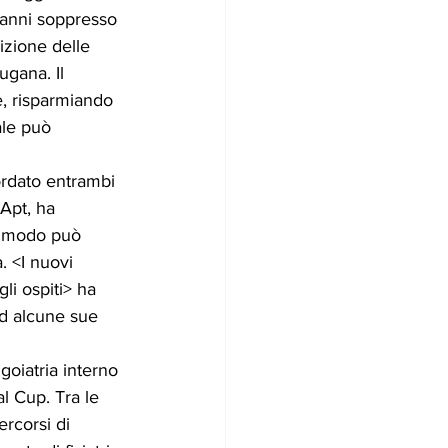
 anni soppresso 
izione delle 
ugana. Il 
e, risparmiando 
ale può 
ordato entrambi 
'Apt, ha 
al modo può 
. <I nuovi 
li ospiti> ha 
ad alcune sue 
goiatria interno 
l Cup. Tra le 
rcorsi di 