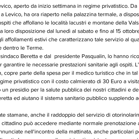
vico, aperto da inizio settimana in regime privatistico. Da
 a Levico, ha ora riaperto nella palazzina termale, a dispos
ospiti che affollano le località lacustri e montane della Vals
a loro disposizione dal lunedì al sabato e fino al 15 ottobr
gli affollamenti estivi che caratterizzano tale servizio al qu
 dentro le Terme.
l sindaco Beretta e dal  presidente Pasqualin, lo hanno ric
r garantire le necessarie prestazioni sanitarie agli ospiti. L
n, copre parte della spesa per il medico turistico che in t
ime privatistico con il costo calmierato di 30 Euro a visita
un presidio per la salute pubblica dei nostri cittadini e deg
eretta ed aiutano il sistema sanitario pubblico supplendo 
te stamane, anche il raddoppio del servizio di otorinolarin
il cittadino può accedere mediante normale prenotazione a
nunciate nell'incontro della mattinata, anche particolari pe