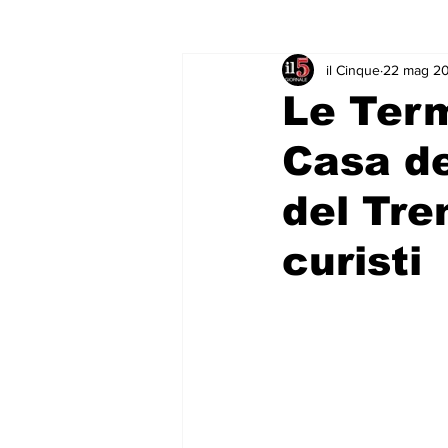
il Cinque
22 mag 2
Rubriche & Curiosità
Sport in
Le Term
Casa de
del Tre
curisti