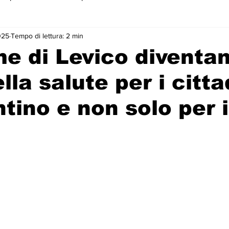
025
Tempo di lettura: 2 min
 primo piano
e di Levico diventa
lla salute per i citta
ntino e non solo per i