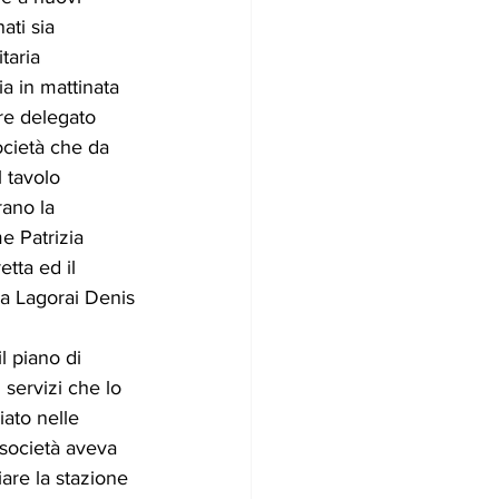
ati sia 
taria 
a in mattinata 
re delegato 
società che da 
l tavolo 
rano la 
me Patrizia 
tta ed il 
a Lagorai Denis 
l piano di 
 servizi che lo 
ato nelle 
società aveva 
iare la stazione 