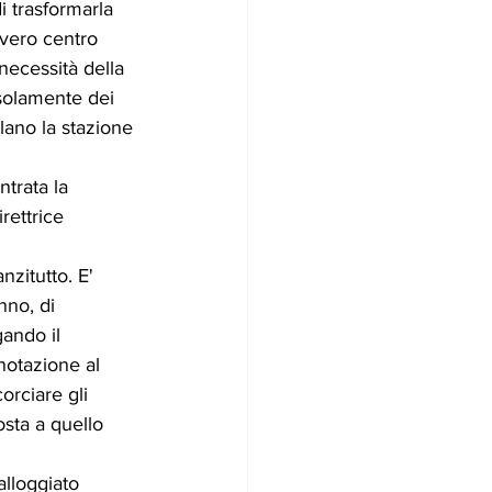
 trasformarla 
 vero centro 
necessità della 
 solamente dei 
lano la stazione 
ntrata la 
rettrice 
nzitutto. E' 
nno, di 
ando il 
otazione al 
orciare gli 
osta a quello 
alloggiato 