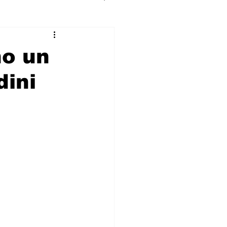
no un
dini