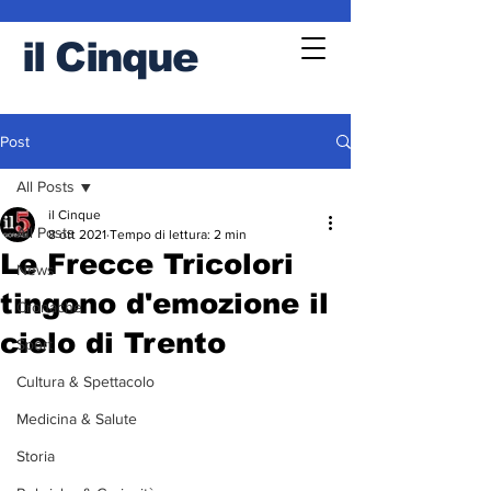
il
Cinque
Post
All Posts
il Cinque
All Posts
8 ott 2021
Tempo di lettura: 2 min
Le Frecce Tricolori
News
tingono d'emozione il
Cronache
cielo di Trento
Sport
Cultura & Spettacolo
Medicina & Salute
Storia