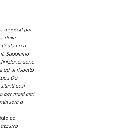
resupposti per 
 e della 
tinuiamo a 
ini. Sappiamo 
efinizione, sono 
a ed al rispetto 
Luca De 
ltanti così 
per molti altri 
ntinuerà a 
dato ad 
 azzurro