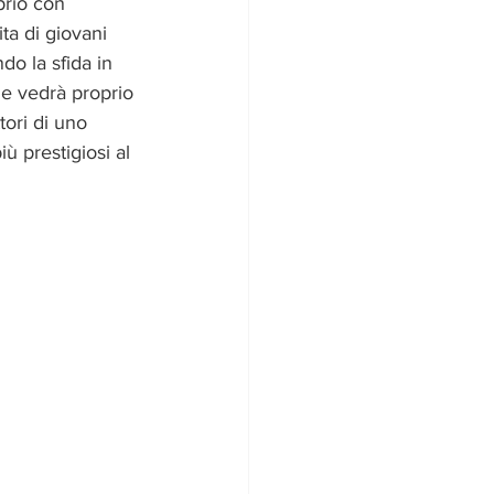
rio con 
ita di giovani 
do la sfida in 
e vedrà proprio 
ttori di uno 
ù prestigiosi al 