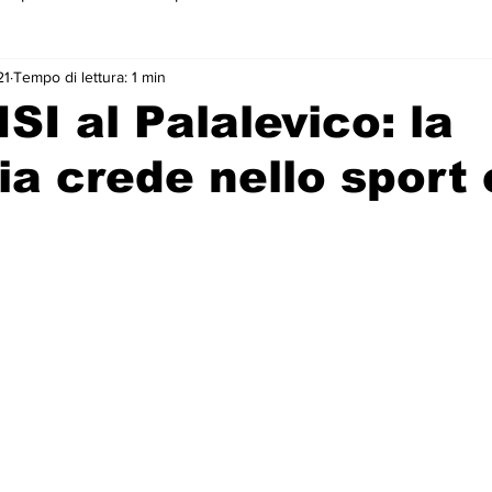
21
Tempo di lettura: 1 min
 primo piano
SI al Palalevico: la
ia crede nello sport 