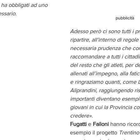
 ha obbligati ad uno 
essario
.
pubblicità
Adesso però ci sono tutti i p
ripartire, all’interno di regole
necessaria prudenza che con
raccomandare a tutti i cittad
del resto che gli atleti, per d
allenati all’impegno, alla fatic
e ringraziamo quanti, come 
Aliprandini, raggiungendo risu
importanti diventano esempio 
giovani in cui la Provincia co
credere»
.
Fugatti
 e 
Failoni
 hanno ricor
esempio il progetto 
Trentino