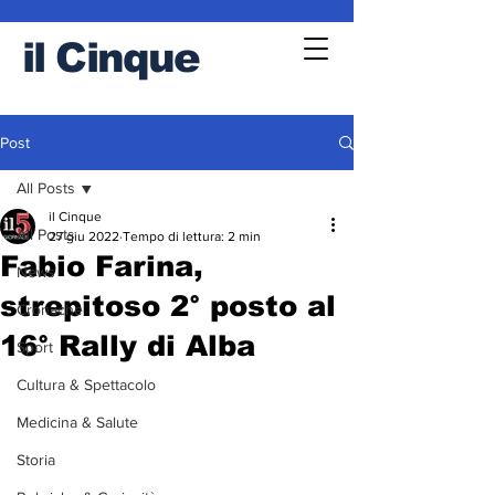
il
Cinque
Post
All Posts
il Cinque
All Posts
27 giu 2022
Tempo di lettura: 2 min
Fabio Farina,
News
strepitoso 2° posto al
Cronache
16° Rally di Alba
Sport
Cultura & Spettacolo
Medicina & Salute
Storia