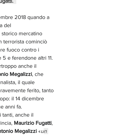
gatti.  
icembre 2018 quando a 
a del 
o storico mercatino 
un terrorista cominciò 
re fuoco contro i 
5 e ferendone altri 11. 
urtroppo anche il 
nio Megalizzi
, che 
nalista, il quale 
ravemente ferito, tanto 
dopo: il 14 dicembre 
e anni fa.
 tanti, anche il 
incia, 
Maurizio Fugatti
, 
tonio Megalizzi
 «
u
n 