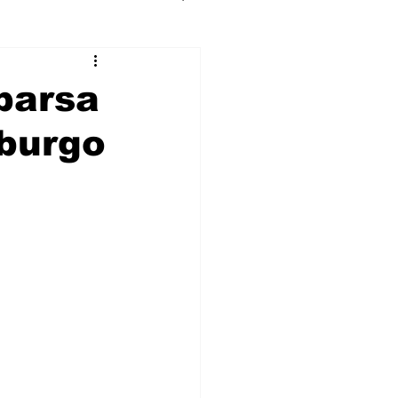
parsa
sburgo