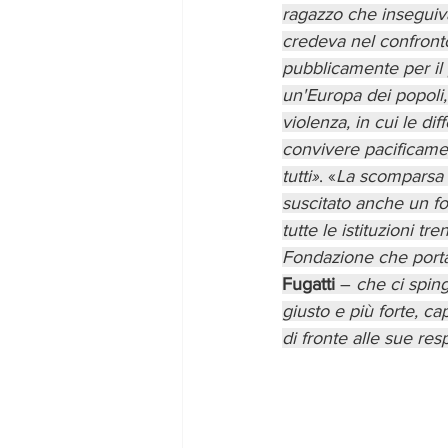
ragazzo che inseguiva
credeva nel confront
pubblicamente per il 
un'Europa dei popoli
violenza, in cui le di
convivere pacificamen
tutti»
. «
La scomparsa 
suscitato anche un fo
tutte le istituzioni tr
Fondazione che porta 
Fugatti
 – 
che ci sping
giusto e più forte, ca
di fronte alle sue re