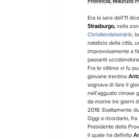
Provincia, Maurizio Fu
Era la sera dell'11 d
Strasburgo, 
nella zon
Christkindelsmärik
, l
natalizio della città, 
improvvisamente a fa
passanti uccidendone 
Fra le vittime vi fu p
giovane trentino 
Anto
sognava di fare il gior
nell'agguato rimase g
da morire tre giorni 
2018. Esattamente du
Oggi a ricordarlo, fra i
Presidente della Prov
il quale ha definito 
An