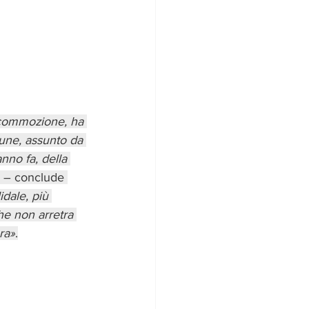
 commozione, ha 
une, assunto da 
anno fa, della 
 – conclude 
dale, più 
che non arretra 
ra»
.