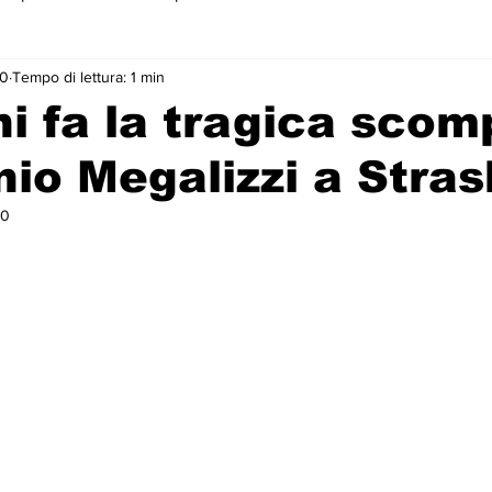
20
Tempo di lettura: 1 min
 primo piano
i fa la tragica scom
nio Megalizzi a Stra
20