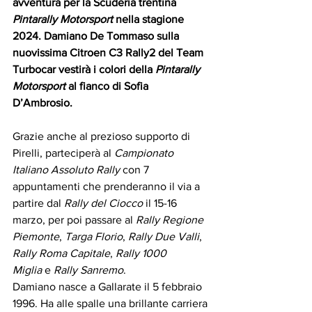
avventura per la Scuderia trentina 
Pintarally Motorsport
 nella stagione 
2024. Damiano De Tommaso sulla 
nuovissima Citroen C3 Rally2 del Team 
Turbocar vestirà i colori della
 Pintarally 
Motorsport
 al fianco di Sofia 
D’Ambrosio. 
Grazie anche al prezioso supporto di 
Pirelli, parteciperà al 
Campionato 
Italiano Assoluto Rally
 con 7 
appuntamenti che prenderanno il via a 
partire dal 
Rally del Ciocco
 il 15-16 
marzo, per poi passare al 
Rally Regione 
Piemonte
, 
Targa Florio
, 
Rally Due Valli
, 
Rally Roma Capitale
, 
Rally 1000 
Miglia
 e
 Rally Sanremo
.
Damiano nasce a Gallarate il 5 febbraio 
1996. Ha alle spalle una brillante carriera 