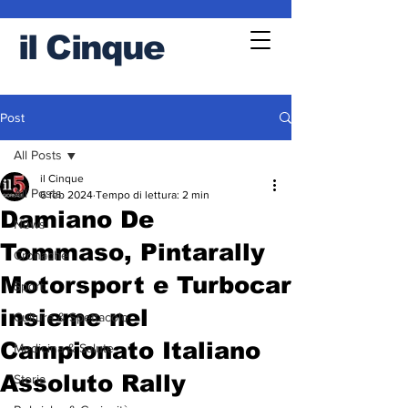
il
Cinque
Post
All Posts
il Cinque
All Posts
6 feb 2024
Tempo di lettura: 2 min
Damiano De
News
Tommaso, Pintarally
Cronache
Motorsport e Turbocar
Sport
insieme nel
Cultura & Spettacolo
Campionato Italiano
Medicina & Salute
Assoluto Rally
Storia