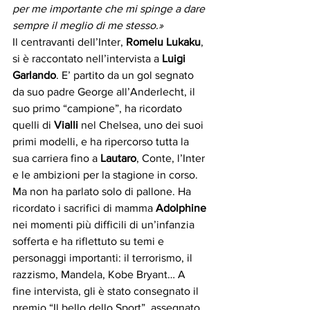
per me importante che mi spinge a dare 
sempre il meglio di me stesso.»
Il centravanti dell’Inter, 
Romelu Lukaku
, 
si è raccontato nell’intervista a 
Luigi 
Garlando
. E’ partito da un gol segnato 
da suo padre George all’Anderlecht, il 
suo primo “campione”, ha ricordato 
quelli di 
Vialli
 nel Chelsea, uno dei suoi 
primi modelli, e ha ripercorso tutta la 
sua carriera fino a 
Lautaro
, Conte, l’Inter 
e le ambizioni per la stagione in corso. 
Ma non ha parlato solo di pallone. Ha 
ricordato i sacrifici di mamma
 Adolphine
nei momenti più difficili di un’infanzia 
sofferta e ha riflettuto su temi e 
personaggi importanti: il terrorismo, il 
razzismo, Mandela, Kobe Bryant… A 
fine intervista, gli è stato consegnato il 
premio “Il bello dello Sport”, assegnato 