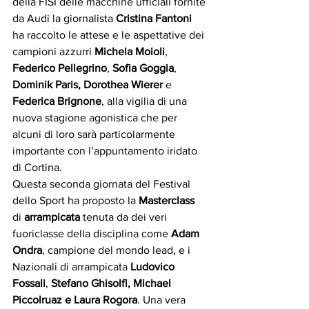
della FISI delle macchine ufficiali fornite 
da Audi la giornalista 
Cristina Fantoni
ha raccolto le attese e le aspettative dei 
campioni azzurri 
Michela Moioli
, 
Federico Pellegrino
, 
Sofia Goggia
, 
Dominik Paris, Dorothea Wierer
 e 
Federica Brignone
, alla vigilia di una 
nuova stagione agonistica che per 
alcuni di loro sarà particolarmente 
importante con l’appuntamento iridato 
di Cortina.
Questa seconda giornata del Festival 
dello Sport ha proposto la 
Masterclass
di 
arrampicata 
tenuta da dei veri 
fuoriclasse della disciplina come 
Adam 
Ondra
, campione del mondo lead, e i 
Nazionali di arrampicata 
Ludovico 
Fossali
, 
Stefano Ghisolfi, Michael 
Piccolruaz e Laura Rogora
. Una vera 