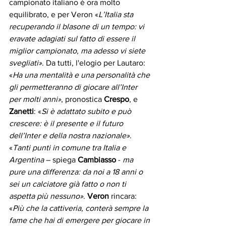
campionato italiano è ora molto 
equilibrato, e per Veron «
L’Italia sta 
recuperando il blasone di un tempo: vi 
eravate adagiati sul fatto di essere il 
miglior campionato, ma adesso vi siete 
svegliati»
. Da tutti, l'elogio per Lautaro: 
«
Ha una mentalità e una personalità che 
gli permetteranno di giocare all’Inter 
per molti anni»
, pronostica 
Crespo
, e 
Zanetti
: «
Si è adattato subito e può 
crescere: è il presente e il futuro 
dell’Inter e della nostra nazionale»
. 
«
Tanti punti in comune tra Italia e 
Argentina
 – spiega 
Cambiasso
 - 
ma 
pure una differenza: da noi a 18 anni o 
sei un calciatore già fatto o non ti 
aspetta più nessuno»
. 
Veron
 rincara: 
«
Più che la cattiveria, conterà sempre la 
fame che hai di emergere per giocare in 