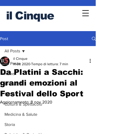
il
Cinque
Post
All Posts
il Cinque
All Posts
11 ott 2020
Tempo di lettura: 7 min
Da Platini a Sacchi:
News
grandi emozioni al
Cronache
Festival dello Sport
Sport
Aggiornamento:
8 nov 2020
Cultura & Spettacolo
Medicina & Salute
Storia