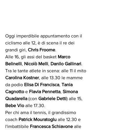
Oggi imperdibile appuntamento con il 
ciclismo alle 12, è di scena il re dei 
grandi giri, 
Chris Froome
.
Alle 16, gli assi del basket 
Marco 
Belinelli
, 
Nicolò Melli
, 
Danilo Gallinari
.
Tra le tante atlete in scena: alle 11 il mito 
Carolina Kostner
, alle 13.30 le mamme 
da podio 
Elisa Di Francisca
, 
Tania 
Cagnotto
 e 
Flavia Pennetta
, 
Simona 
Quadarella
 (con 
Gabriele Detti
) alle 15, 
Bebe Vio
 alle 17.30.
Per chi ama il tennis, il grandissimo 
coach 
Patrick Mouratoglu
 alle 12.30 e 
l'imbattibile 
Francesca Schiavone
 alle 