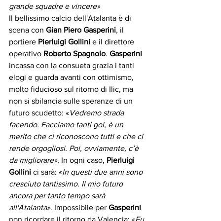
grande squadre e vincere»
Il bellissimo calcio dell'Atalanta è di 
scena con 
Gian Piero Gasperini
, il 
portiere 
Pierluigi Gollini 
e il direttore 
operativo 
Roberto Spagnolo
. 
Gasperini
incassa con la consueta grazia i tanti 
elogi e guarda avanti con ottimismo, 
molto fiducioso sul ritorno di Ilic, ma 
non si sbilancia sulle speranze di un 
futuro scudetto: «
Vedremo strada 
facendo. Facciamo tanti gol, è un 
merito che ci riconoscono tutti e che ci 
rende orgogliosi. Poi, ovviamente, c’è 
da migliorare».
 In ogni caso, 
Pierluigi 
Gollini
 ci sarà: «
In questi due anni sono 
cresciuto tantissimo. Il mio futuro 
ancora per tanto tempo sarà 
all'Atalanta»
. Impossibile per 
Gasperini
non ricordare il ritorno da Valencia: «
Fu 