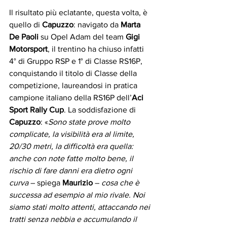
Il risultato più eclatante, questa volta, è 
quello di 
Capuzzo
: navigato da 
Marta 
De Paoli
 su Opel Adam del team 
Gigi 
Motorsport
, il trentino ha chiuso infatti 
4° di Gruppo RSP e 1° di Classe RS16P, 
conquistando il titolo di Classe della 
competizione, laureandosi in pratica 
campione italiano della RS16P dell’
Aci 
Sport Rally Cup
. La soddisfazione di 
Capuzzo
: «
Sono state prove molto 
complicate, la visibilità era al limite, 
20/30 metri, la difficoltà era quella: 
anche con note fatte molto bene, il 
rischio di fare danni era dietro ogni 
curva
 – spiega 
Maurizio
 – 
cosa che è 
successa ad esempio al mio rivale. Noi 
siamo stati molto attenti, attaccando nei 
tratti senza nebbia e accumulando il 