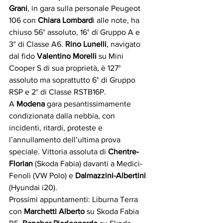
Grani
, in gara sulla personale Peugeot 
106 con 
Chiara Lombard
i alle note, ha 
chiuso 56° assoluto, 16° di Gruppo A e 
3° di Classe A6. 
Rino Lunelli
, navigato 
dal fido 
Valentino Morelli
 su Mini 
Cooper S di sua proprietà, è 127° 
assoluto ma soprattutto 6° di Gruppo 
RSP e 2° di Classe RSTB16P. 
A 
Modena
 gara pesantissimamente 
condizionata dalla nebbia, con 
incidenti, ritardi, proteste e 
l’annullamento dell’ultima prova 
speciale. Vittoria assoluta di
 Chentre-
Florian
 (Skoda Fabia) davanti a Medici-
Fenoli (VW Polo) e
 Dalmazzini-Albertini
(Hyundai i20). 
Prossimi appuntamenti: Liburna Terra 
con 
Marchetti Alberto
 su Skoda Fabia 