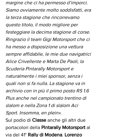
margine che ci ha permesso d’imporci. 
Siamo ovviamente molto soddisfatti, era 
la terza stagione che rincorrevamo 
questo titolo, il modo migliore per 
festeggiare la decima stagione di corse. 
Ringrazio il team Gigi Motorsport che ci 
ha messo a disposizione una vettura 
sempre affidabile, le mie due navigatrici 
Alice Crivellente e Marta De Paoli, la 
Scuderia Pintarally Motorsport e 
naturalmente i miei sponsor, senza i 
quali non si fa nulla. La stagione va in 
archivio con in più il primo posto RS 1.6 
Plus anche nel campionato trentino di 
slalom e nella Zona 1 di slalom Aci 
Sport. Insomma, en plein»
. 
Sul podio di 
Classe
 anche gli altri due 
portacolori della 
Pintarally Motorsport
 al 
via del 41° 
Rally di Modena
. 
Lorenzo 