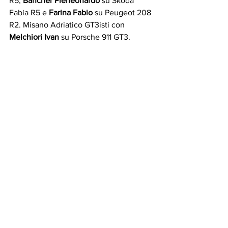
R5, 
Bancher Pierleonardo
 su Skoda 
Fabia R5 e
 Farina Fabio
 su Peugeot 208 
R2. Misano Adriatico GT3isti con 
Melchiori Ivan
 su Porsche 911 GT3. 