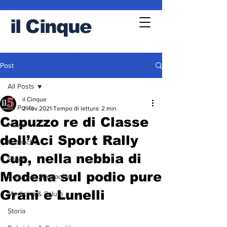
il
Cinque
Post
All Posts
il Cinque
All Posts
2 nov 2021
Tempo di lettura: 2 min
Capuzzo re di Classe
News
dell’Aci Sport Rally
Cronache
Cup, nella nebbia di
Sport
Modena sul podio pure
Cultura & Spettacolo
Grani e Lunelli
Medicina & Salute
Storia