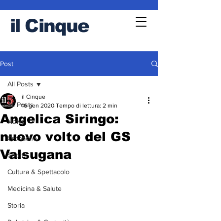
il
Cinque
Post
All Posts
il Cinque
All Posts
16 gen 2020
Tempo di lettura: 2 min
Angelica Siringo:
News
nuovo volto del GS
Cronache
Valsugana
Sport
Cultura & Spettacolo
Medicina & Salute
Storia