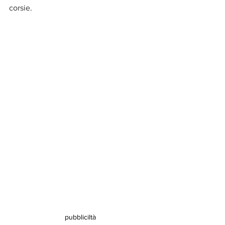
corsie.
pubbliciltà