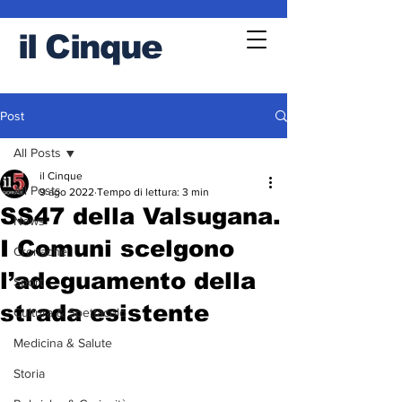
il
Cinque
Post
All Posts
il Cinque
All Posts
9 ago 2022
Tempo di lettura: 3 min
SS47 della Valsugana.
News
I Comuni scelgono
Cronache
l’adeguamento della
Sport
strada esistente
Cultura & Spettacolo
Medicina & Salute
Storia