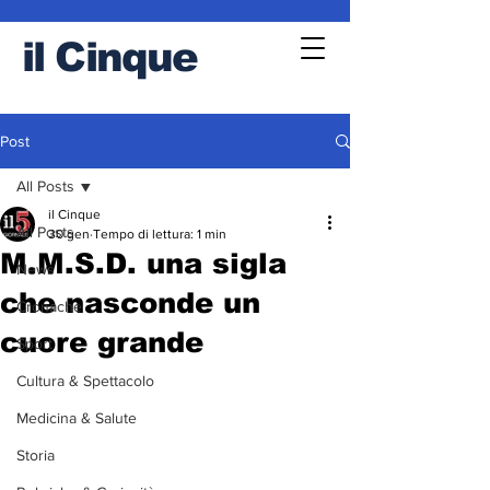
il
Cinque
Post
All Posts
il Cinque
All Posts
30 gen
Tempo di lettura: 1 min
M.M.S.D. una sigla
News
che nasconde un
Cronache
cuore grande
Sport
Cultura & Spettacolo
Medicina & Salute
Storia