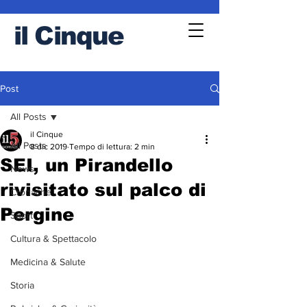
il
Cinque
Post
All Posts
il Cinque
All Posts
8 dic 2019
Tempo di lettura: 2 min
SEI, un Pirandello
News
rivisitato sul palco di
Cronache
Pergine
Sport
Cultura & Spettacolo
Medicina & Salute
Storia