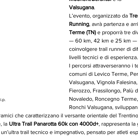
Valsugana
.
L’evento, organizzato da 
Tre
Running
, avrà partenza e arr
Terme
(TN) 
e proporrà tre di
— 60 km, 42 km e 25 km — 
coinvolgere trail runner di di
livelli tecnici e di esperienza.
I percorsi attraverseranno i te
comuni di Levico Terme, Per
Valsugana, Vignola Falesina,
Fierozzo, Frassilongo, Palù d
Novaledo, Roncegno Terme,
i.p.
Ronchi Valsugana, sviluppan
ramici che caratterizzano il versante orientale del Trentino
, la 
Ultra Trail Panarotta 60k con 4000d+
, rappresenta la 
un’ultra trail tecnico e impegnativo, pensato per atleti esp