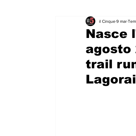
il Cinque
9 mar
Temp
Rubriche & Curiosità
Sport in
Nasce l’
agosto 
trail r
Lagorai