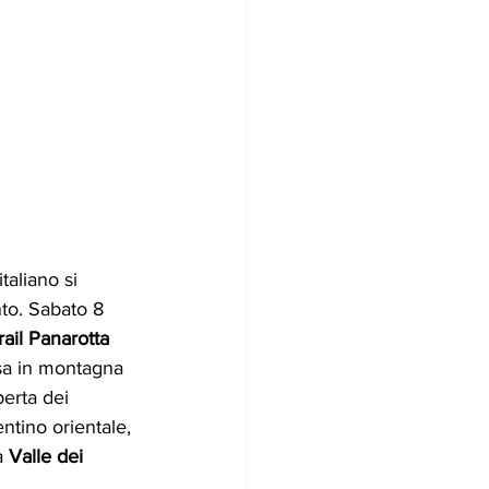
taliano si 
to. Sabato 8 
rail Panarotta 
sa in montagna 
perta dei 
ntino orientale, 
a 
Valle dei 