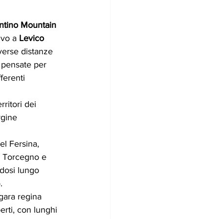
ntino Mountain 
ivo a 
Levico 
verse distanze 
pensate per 
fferenti
rritori dei 
gine 
el Fersina, 
 Torcegno e 
dosi lungo 
.
gara regina 
erti, con lunghi 