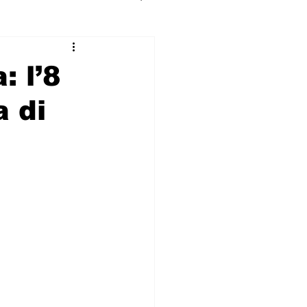
: l’8
 di