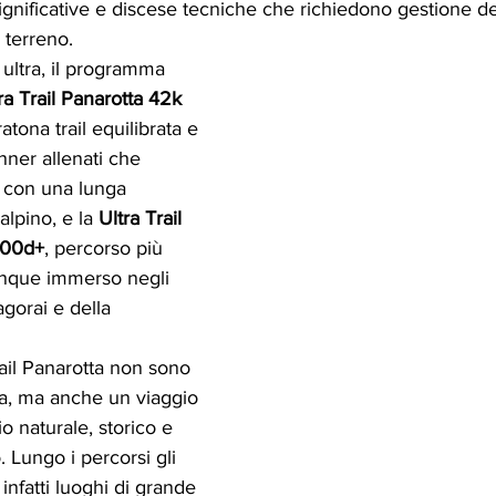
e significative e discese tecniche che richiedono gestione de
l terreno.
 ultra, il programma 
ra Trail Panarotta 42k 
atona trail equilibrata e 
nner allenati che 
i con una lunga 
lpino, e la 
Ultra Trail 
800d+
, percorso più 
nque immerso negli 
agorai e della 
Trail Panarotta non sono 
va, ma anche un viaggio 
io naturale, storico e 
o. Lungo i percorsi gli 
 infatti luoghi di grande 