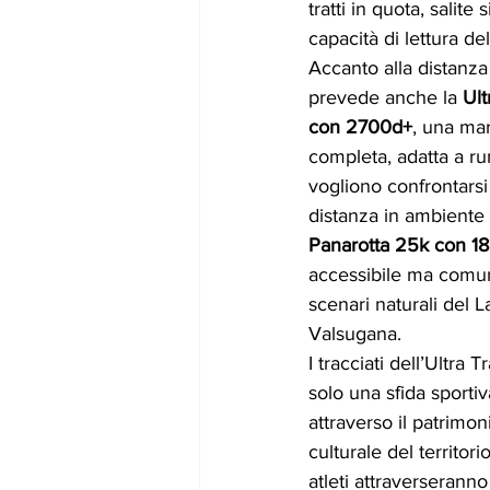
tratti in quota, salit
capacità di lettura de
Accanto alla distanza
prevede anche la 
Ult
con 2700d+
, una mar
completa, adatta a ru
vogliono confrontars
distanza in ambiente a
Panarotta 25k con 1
accessibile ma comu
scenari naturali del L
Valsugana.
I tracciati dell’Ultra 
solo una sfida sporti
attraverso il patrimon
culturale del territori
atleti attraverseranno