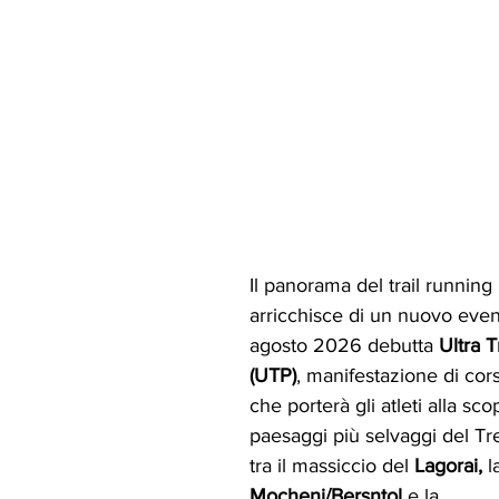
Il panorama del trail running i
arricchisce di un nuovo even
agosto 2026 debutta 
Ultra T
(UTP)
, manifestazione di cor
che porterà gli atleti alla sco
paesaggi più selvaggi del Tre
tra il massiccio del 
Lagorai, 
l
Mocheni/Bersntol
 e la