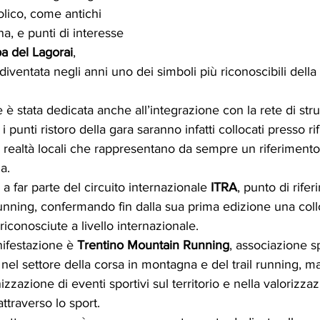
olico, come antichi 
na, e punti di interesse 
a del Lagorai
, 
a diventata negli anni uno dei simboli più riconoscibili della
 è stata dedicata anche all’integrazione con la rete di stru
: i punti ristoro della gara saranno infatti collocati presso rif
realtà locali che rappresentano da sempre un riferimento
a.
 a far parte del circuito internazionale 
ITRA
, punto di rife
 running, confermando fin dalla sua prima edizione una col
iconosciute a livello internazionale.
ifestazione è 
Trentino Mountain Running
, associazione s
 nel settore della corsa in montagna e del trail running, m
zzazione di eventi sportivi sul territorio e nella valorizza
ttraverso lo sport.