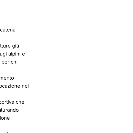
 catena 
tture già 
ugi alpini e 
 per chi 
rimento 
locazione nel 
portiva che 
aturando 
zione 