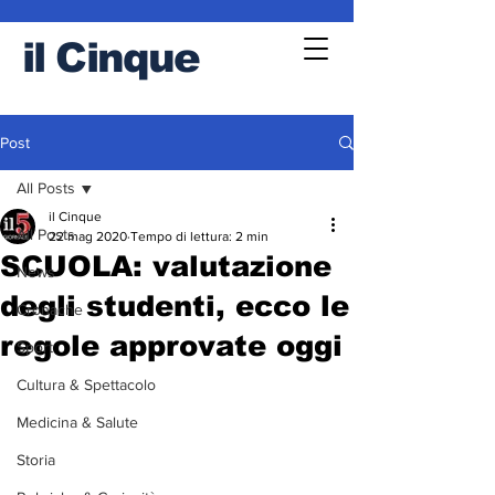
il
Cinque
Post
All Posts
il Cinque
All Posts
22 mag 2020
Tempo di lettura: 2 min
SCUOLA: valutazione
News
degli studenti, ecco le
Cronache
regole approvate oggi
Sport
Cultura & Spettacolo
Medicina & Salute
Storia