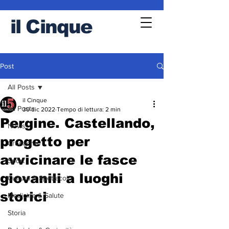
il
Cinque
Post
All Posts
il Cinque
All Posts
30 dic 2022
Tempo di lettura: 2 min
Pergine. Castellando,
News
progetto per
Cronache
avvicinare le fasce
Sport
giovanili a luoghi
Cultura & Spettacolo
storici
Medicina & Salute
Storia