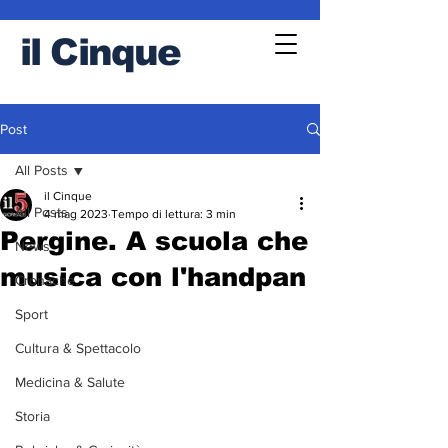
il
Cinque
Post
All Posts
il Cinque
All Posts
4 mag 2023
Tempo di lettura: 3 min
Pergine. A scuola che
News
musica con l'handpan
Cronache
Sport
Cultura & Spettacolo
Medicina & Salute
Storia