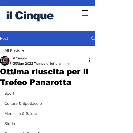
il
Cinque
Post
All Posts
il Cinque
All Posts
30 ago 2022
Tempo di lettura: 1 min
Ottima riuscita per il
News
Trofeo Panarotta
Cronache
Sport
Cultura & Spettacolo
Medicina & Salute
Storia