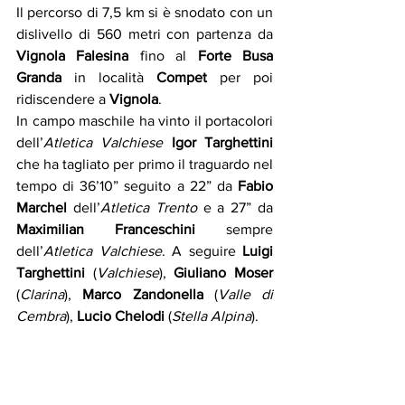
Il percorso di 7,5 km si è snodato con un 
dislivello di 560 metri con partenza da 
Vignola Falesina
 fino al 
Forte Busa 
Granda
 in località 
Compet
 per poi 
ridiscendere a 
Vignola
.
In campo maschile ha vinto il portacolori 
dell’
Atletica Valchiese
Igor Targhettini
che ha tagliato per primo il traguardo nel 
tempo di 36’10” seguito a 22” da 
Fabio 
Marchel 
dell’
Atletica Trento 
e a 27” da 
Maximilian Franceschini
 sempre 
dell’
Atletica Valchiese
. A seguire 
Luigi 
Targhettini 
(
Valchiese
), 
Giuliano Moser
(
Clarina
), 
Marco Zandonella
 (
Valle di 
Cembra
), 
Lucio Chelodi
 (
Stella Alpina
). 