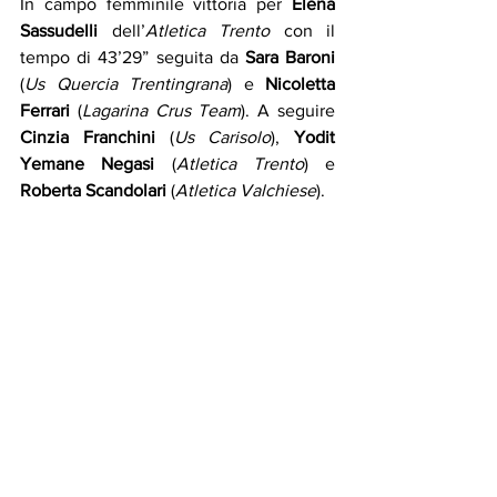
In campo femminile vittoria per 
Elena 
Sassudelli
 dell’
Atletica Trento
 con il 
tempo di 43’29” seguita da 
Sara Baroni
(
Us Quercia Trentingrana
) e 
Nicoletta 
Ferrari
 (
Lagarina Crus Team
). A seguire 
Cinzia Franchini
 (
Us Carisolo
), 
Yodit 
Yemane Negasi
 (
Atletica Trento
) e 
Roberta Scandolari 
(
Atletica Valchiese
). 