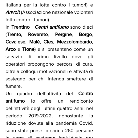
italiana per la lotta contro i tumori) e 
Anvolt
 (Associazione nazionale volontari 
lotta contro i tumori). 
In 
Trentino
 i 
Centri antifumo
 sono dieci 
(
Trento
, 
Rovereto
, 
Pergine
, 
Borgo
, 
Cavalese
, 
Malé
, 
Cles
, 
Mezzolombardo
, 
Arco
 e 
Tione
) e si presentano come un 
servizio di primo livello dove gli 
operatori propongono percorsi di cura, 
oltre a colloqui motivazionali e attività di 
sostegno per chi intenda smettere di 
fumare. 
Un quadro dell’attività del 
Centro 
antifumo
 lo offre un rendiconto 
dell’attività degli ultimi quattro anni: nel 
periodo 2019-2022, nonostante la 
riduzione dovuta alla pandemia Covid, 
sono state prese in carico 260 persone 
in cerca di sostegno individuale per 