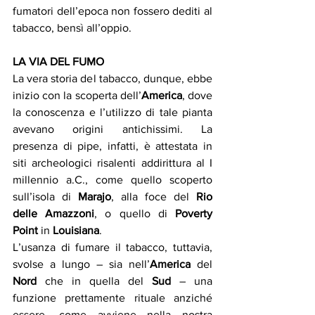
fumatori dell’epoca non fossero dediti al 
tabacco, bensì all’oppio. 
LA VIA DEL FUMO
La vera storia del tabacco, dunque, ebbe 
inizio con la scoperta dell’
America
, dove 
la conoscenza e l’utilizzo di tale pianta 
avevano origini antichissimi. La 
presenza di pipe, infatti, è attestata in 
siti archeologici risalenti addirittura al I 
millennio a.C., come quello scoperto 
sull’isola di 
Marajo
, alla foce del 
Rio 
delle Amazzoni
, o quello di 
Poverty 
Point 
in 
Louisiana
. 
L’usanza di fumare il tabacco, tuttavia, 
svolse a lungo – sia nell’
America
 del 
Nord
 che in quella del 
Sud
 – una 
funzione prettamente rituale anziché 
essere, come avviene nella nostra 