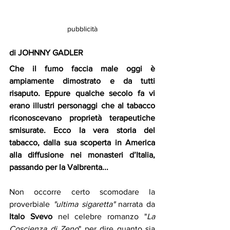
pubblicità
di JOHNNY GADLER
Che il fumo faccia male oggi è 
ampiamente dimostrato e da tutti 
risaputo. Eppure qualche secolo fa vi 
erano illustri personaggi che al tabacco 
riconoscevano proprietà terapeutiche 
smisurate. Ecco la vera storia del 
tabacco, dalla sua scoperta in America 
alla diffusione nei monasteri d’Italia, 
passando per la Valbrenta... 
Non occorre certo scomodare la 
proverbiale 
"ultima sigaretta" 
narrata da 
Italo Svevo
 nel celebre romanzo "
La 
Coscienza di Zeno
" per dire quanto sia 