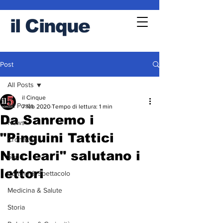
il
Cinque
Post
All Posts
il Cinque
All Posts
7 feb 2020
Tempo di lettura: 1 min
Da Sanremo i
News
"Pinguini Tattici
Cronache
Nucleari" salutano i
Sport
lettori
Cultura & Spettacolo
Medicina & Salute
Storia