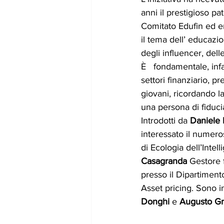
anni il prestigioso pa
Comitato Edufin ed er
il tema dell’ educazio
degli influencer, delle
È   fondamentale, infa
settori finanziario, p
giovani, ricordando la
una persona di fiducia 
Introdotti da 
Daniele 
interessato il numeros
di Ecologia dell’Intell
Casagranda 
Gestore 
presso il Dipartimen
Asset pricing. Sono i
Donghi
 e
 Augusto Gr