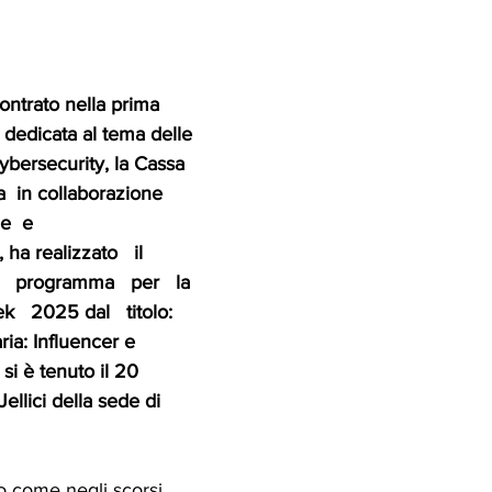
ontrato nella prima 
  dedicata al tema delle 
cybersecurity, la Cassa 
  in collaborazione 
e  e  
a realizzato   il   
   programma   per   la 
   2025 dal   titolo: 
ia: Influencer e 
si è tenuto il 20 
ellici della sede di 
to come negli scorsi 