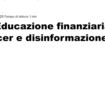
025
Tempo di lettura: 1 min
 primo piano
ducazione finanziari
cer e disinformazion