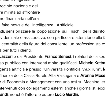
trocinio nazionale del 
a mirata ad affrontare 
ne finanziaria nell’era 
 fake news e dell’Intelligenza   Artificiale
tti, sensibilizzare la  popolazione  sui   rischi  della disin
revidenziale e assicurativo, con particolare attenzione alla f
 centralità della figura del consulente, un professionista e
per tutti i clienti.
Lazzeri
 e dal Presidente 
Franco Senesi
, i relatori della s
o pubblico con interventi molto qualificati: 
Michele Kettm
igenza artificiale presso l’Università Pontificia “Auxilium”, 
M
finanza della Cassa Rurale Alta Valsugana e 
Aronne Mose
to di Economia e Management con una tesi su Machine lea
ntervenuti con collegamenti esterni anche i giornalisti ec
andi
, nonché l’attore e autore 
Lucio Gardin.