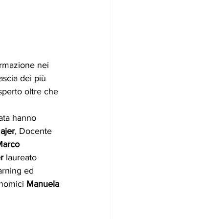
formazione nei 
ascia dei più 
sperto oltre che 
erata hanno 
ajer
, Docente 
arco 
r
 laureato 
rning ed  
onomici 
Manuela 