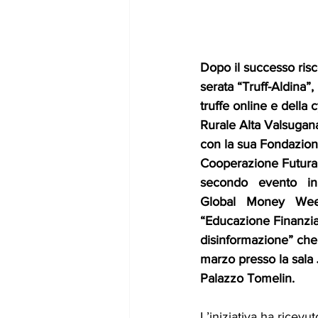
Dopo il successo risc
serata “Truff-Aldina”,
truffe online e della 
Rurale Alta Valsugana
con la sua Fondazion
Cooperazione Futura, h
secondo   evento   in
Global   Money   Week
“Educazione Finanziar
disinformazione” che 
marzo presso la sala J
Palazzo Tomelin.
L’iniziativa ha ricevu