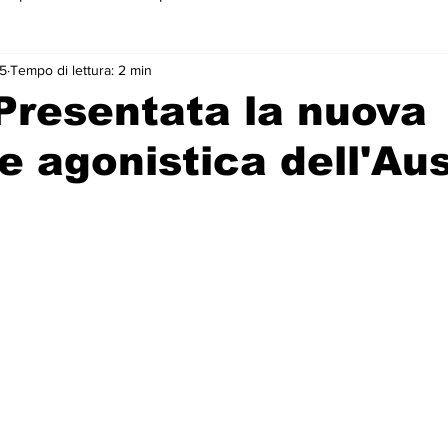
25
Tempo di lettura: 2 min
 primo piano
 Presentata la nuova
e agonistica dell'A