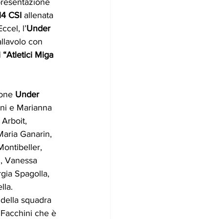
 presentazione 
14 CSI
 allenata 
ccel, l’
Under 
llavolo con 
 “Atletici Miga 
ione 
Under 
ni e Marianna 
Arboit, 
aria Ganarin, 
ontibeller, 
i, Vanessa 
gia Spagolla, 
lla. 
della squadra 
 Facchini che è 