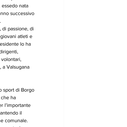
e, essedo nata 
’anno successivo 
.
 di passione, di 
giovani atleti e 
residente lo ha 
dirigenti, 
 volontari, 
, a Valsugana 
o sport di Borgo 
 che ha 
r l’importante 
rantendo il 
ne comunale.