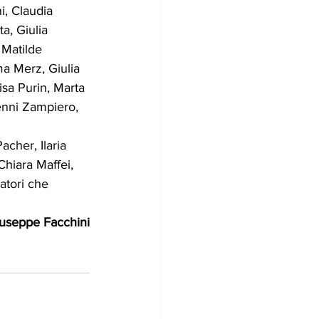
i, Claudia 
a, Giulia 
 Matilde 
ma Merz, Giulia 
isa Purin, Marta 
enni Zampiero, 
acher, Ilaria 
hiara Maffei, 
atori che 
useppe Facchini