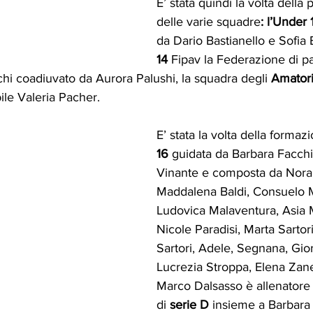
E’ stata quindi la volta della
delle varie squadre
: l’Under 
da Dario Bastianello e Sofia E
14
 Fipav la Federazione di pa
hi coadiuvato da Aurora Palushi, la squadra degli 
Amatori
le Valeria Pacher. 
E’ stata la volta della formaz
16
 guidata da Barbara Facchi
Vinante e composta da Nora 
Maddalena Baldi, Consuelo M
Ludovica Malaventura, Asia M
Nicole Paradisi, Marta Sartor
Sartori, Adele, Segnana, Gior
Lucrezia Stroppa, Elena Zane
Marco Dalsasso è allenatore 
di 
serie D
 insieme a Barbara