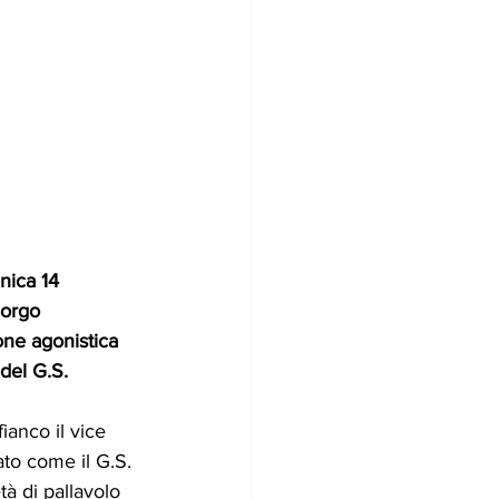
ica 14 
Borgo 
ne agonistica 
el G.S. 
fianco il vice 
ato come il G.S. 
à di pallavolo 