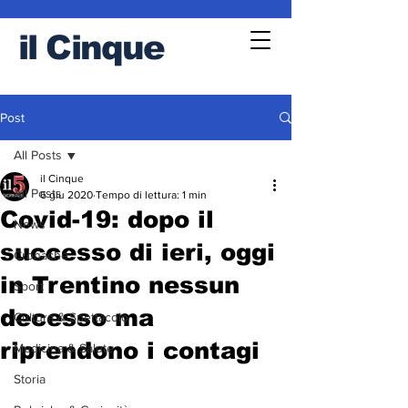
il
Cinque
Post
All Posts
il Cinque
All Posts
6 giu 2020
Tempo di lettura: 1 min
Covid-19: dopo il
News
successo di ieri, oggi
Cronache
in Trentino nessun
Sport
decesso ma
Cultura & Spettacolo
riprendono i contagi
Medicina & Salute
Storia