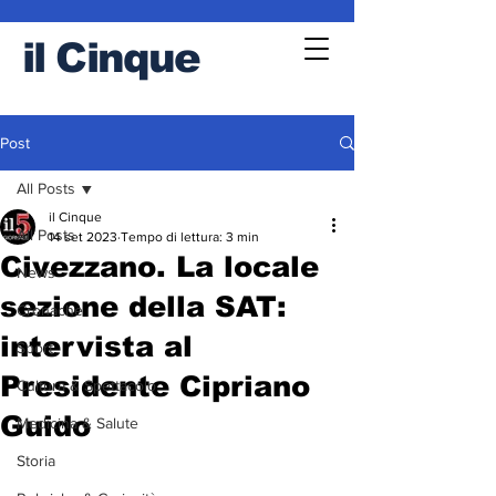
il
Cinque
Post
All Posts
il Cinque
All Posts
14 set 2023
Tempo di lettura: 3 min
Civezzano. La locale
News
sezione della SAT:
Cronache
intervista al
Sport
Presidente Cipriano
Cultura & Spettacolo
Guido
Medicina & Salute
Storia