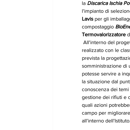
la
 Discarica Ischia Po
l'impianto di selezion
Lavis
 per gli imballag
compostaggio 
BioEne
Termovalorizzatore
 d
 All'interno del proge
realizzato con le cla
prevista la progettazi
somministrazione di 
potesse servire a in
la situazione dal punto
conoscenza dei temi l
gestione dei rifiuti e
quali azioni potrebb
campo per migliorare 
all'interno dell'Istituto