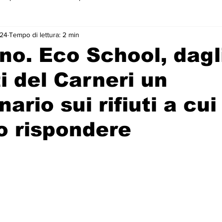
024
Tempo di lettura: 2 min
 primo piano
no. Eco School, dagl
i del Carneri un
ario sui rifiuti a cui 
o rispondere