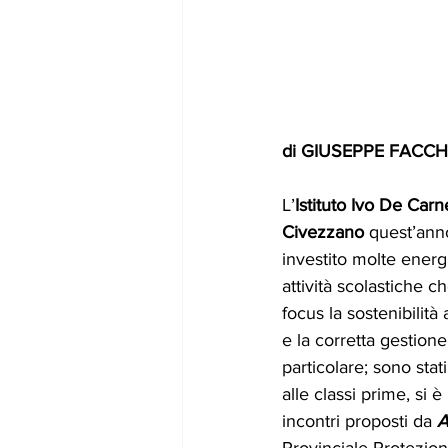
di GIUSEPPE FACCH
L’
Istituto Ivo De Carn
Civezzano
 quest’anno
investito molte energi
attività scolastiche 
focus la sostenibilità
e la corretta gestione d
particolare; sono stati 
alle classi prime, si è
incontri proposti da 
A
Provinciale Protezion