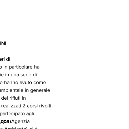
INI
eri
 di 
 in particolare ha 
e in una serie di 
che hanno avuto come 
 ambientale in generale 
ei rifiuti in 
realizzati 2 corsi rivolti 
 partecipato agli 
ppa
 (Agenzia 
e Ambiente), si è 