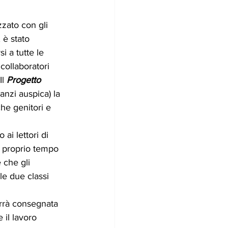
zzato con gli 
 è stato 
i a tutte le 
 collaboratori 
l 
Progetto 
 anzi auspica) la 
che genitori e 
ai lettori di 
 proprio tempo 
che gli 
le due classi 
rrà consegnata 
il lavoro 