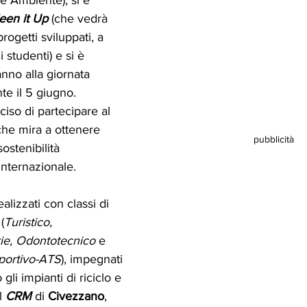
leen it Up
 (che vedrà 
progetti sviluppati, a 
i studenti) e si è 
nno alla giornata 
e il 5 giugno. 
eciso di partecipare al 
che mira a ottenere 
pubblicità
ostenibilità 
 Internazionale.
ealizzati con classi di 
(
Turistico, 
rie, Odontotecnico
 e 
Sportivo-ATS
), impegnati 
gli impianti di riciclo e 
l 
CRM
 di 
Civezzano
, 