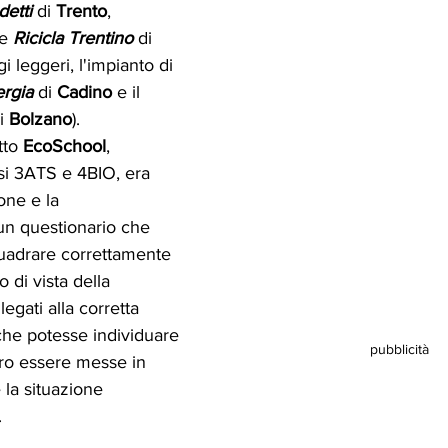
detti
 di 
Trento
, 
e 
Ricicla Trentino
 di 
gi leggeri, l'impianto di 
rgia
 di 
Cadino
 e il 
i
 Bolzano
).
tto 
EcoSchool
, 
ssi 3ATS e 4BIO, era 
one e la 
un questionario che 
quadrare correttamente 
 di vista della 
egati alla corretta 
 che potesse individuare 
pubblicità
ero essere messe in 
la situazione 
. 