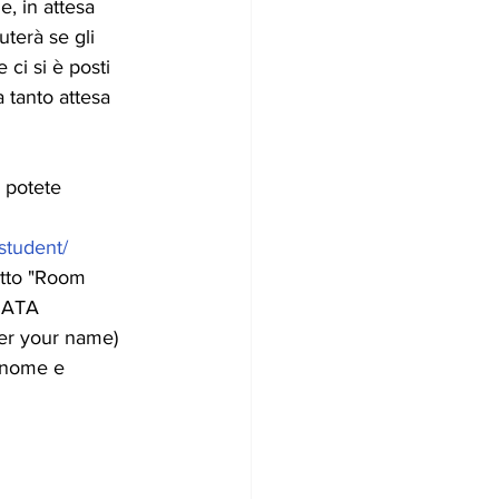
e, in attesa 
uterà se gli 
 ci si è posti 
 tanto attesa 
 potete 
/student/
itto "Room 
ZIATA
ter your name) 
gnome e 