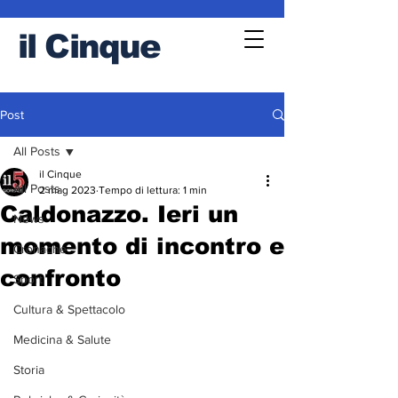
il
Cinque
Post
All Posts
il Cinque
All Posts
2 mag 2023
Tempo di lettura: 1 min
Caldonazzo. Ieri un
News
momento di incontro e
Cronache
confronto
Sport
Cultura & Spettacolo
Medicina & Salute
Storia