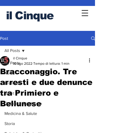
il
Cinque
Post
All Posts
il Cinque
All Posts
10 ago 2022
Tempo di lettura: 1 min
Bracconaggio. Tre
News
arresti e due denunce
Cronache
tra Primiero e
Sport
Bellunese
Cultura & Spettacolo
Medicina & Salute
Storia