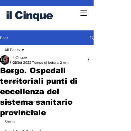
il
Cinque
Post
All Posts
il Cinque
All Posts
22 ott 2022
Tempo di lettura: 2 min
Borgo. Ospedali
News
territoriali punti di
Cronache
eccellenza del
Sport
sistema sanitario
Cultura & Spettacolo
provinciale
Medicina & Salute
Storia