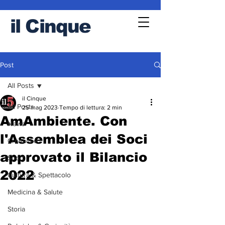
il
Cinque
Post
All Posts
il Cinque
All Posts
25 mag 2023
Tempo di lettura: 2 min
AmAmbiente. Con
News
l'Assemblea dei Soci
Cronache
approvato il Bilancio
Sport
2022
Cultura & Spettacolo
Medicina & Salute
Storia