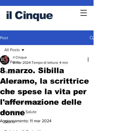
il
Cinque
Post
All Posts
il Cinque
All Posts
8 mar 2024
Tempo di lettura: 4 min
8 marzo. Sibilla
News
Aleramo, la scrittrice
Cronache
che spese la vita per
Sport
l'affermazione delle
Cultura & Spettacolo
donne
Medicina & Salute
Aggiornamento:
11 mar 2024
Storia