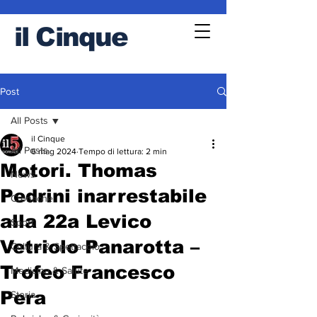
il
Cinque
Post
All Posts
il Cinque
All Posts
6 mag 2024
Tempo di lettura: 2 min
Motori. Thomas
News
Pedrini inarrestabile
Cronache
alla 22a Levico
Sport
Vetriolo Panarotta –
Cultura & Spettacolo
Trofeo Francesco
Medicina & Salute
Pera
Storia