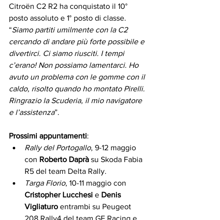
Citroën C2 R2 ha conquistato il 10° 
posto assoluto e 1° posto di classe. 
“
Siamo partiti umilmente con la C2 
cercando di andare più forte possibile e 
divertirci. Ci siamo riusciti. I tempi 
c’erano! Non possiamo lamentarci. Ho 
avuto un problema con le gomme con il 
caldo, risolto quando ho montato Pirelli. 
Ringrazio la Scuderia, il mio navigatore 
e l’assistenza
”.
Prossimi appuntamenti
:
Rally del Portogallo
, 9-12 maggio 
con 
Roberto Daprà
 su Skoda Fabia 
R5 del team Delta Rally.
Targa Florio
, 10-11 maggio con 
Cristopher Lucchesi
 e 
Denis 
Vigliaturo
 entrambi su Peugeot 
208 Rally4 del team GF Racing e 