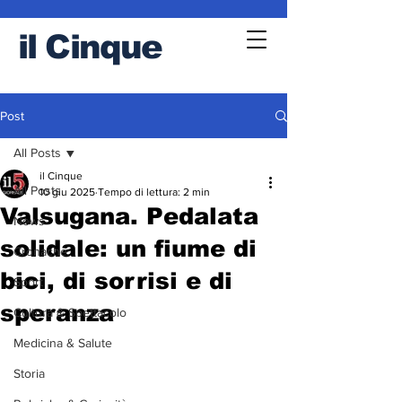
il
Cinque
Post
All Posts
il Cinque
All Posts
10 giu 2025
Tempo di lettura: 2 min
Valsugana. Pedalata
News
solidale: un fiume di
Cronache
bici, di sorrisi e di
Sport
speranza
Cultura & Spettacolo
Medicina & Salute
Storia