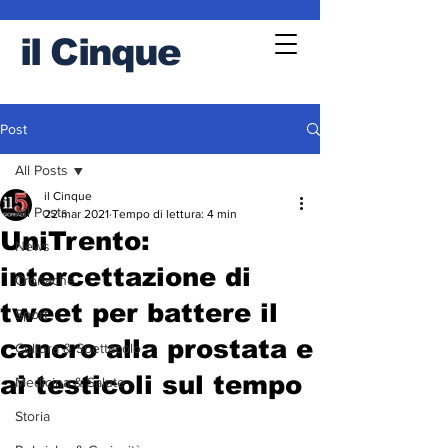
il
Cinque
Post
All Posts
il Cinque
All Posts
22 mar 2021
Tempo di lettura: 4 min
UniTrento:
News
intercettazione di
Cronache
tweet per battere il
Sport
cancro alla prostata e
Cultura & Spettacolo
ai testicoli sul tempo
Medicina & Salute
Storia