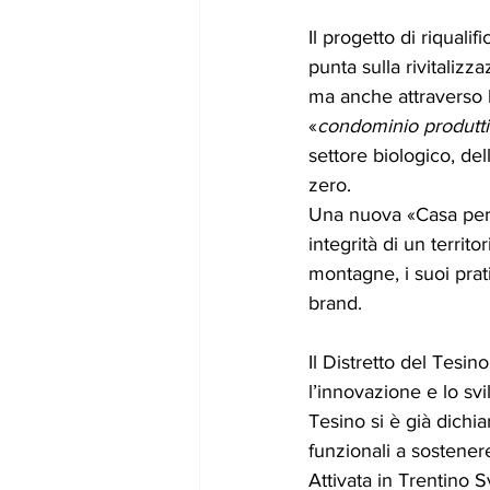
Il progetto di riquali
punta sulla rivitalizz
ma anche attraverso l
«
condominio produtt
settore biologico, del
zero.
Una nuova «Casa per l
integrità di un territ
montagne, i suoi prati
brand.
Il Distretto del Tesin
l’innovazione e lo sv
Tesino si è già dichia
funzionali a sostenere
Attivata in Trentino S