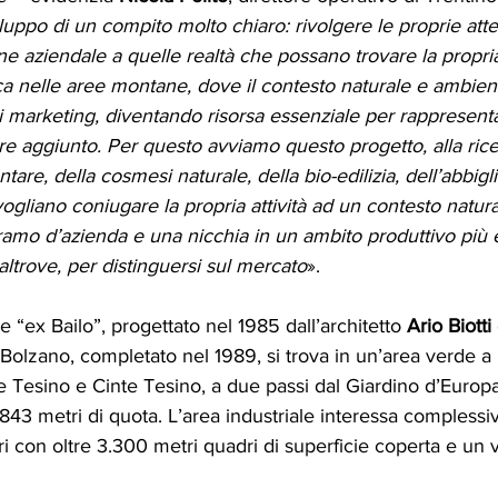
iluppo di un compito molto chiaro: rivolgere le proprie atte
zione aziendale a quelle realtà che possano trovare la propri
ca nelle aree montane, dove il contesto naturale e ambien
 marketing, diventando risorsa essenziale per rappresent
lore aggiunto. Per questo avviamo questo progetto, alla ric
tare, della cosmesi naturale, della bio-edilizia, dell’abbig
vogliano coniugare la propria attività ad un contesto natura
 ramo d’azienda e una nicchia in un ambito produttivo più 
altrove, per distinguersi sul mercato
».
le “ex Bailo”, progettato nel 1985 dall’architetto 
Ario Biotti 
 Bolzano, completato nel 1989, si trova in un’area verde a 
eve Tesino e Cinte Tesino, a due passi dal Giardino d’Europa 
 843 metri di quota. L’area industriale interessa compless
ari con oltre 3.300 metri quadri di superficie coperta e un 