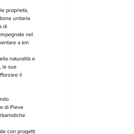
le proprietà, 
tione unitaria 
 di 
 impegnate nel 
imentare a km 
la naturalità e 
, le sue 
forzare il 
ando 
e di Pieve 
urbanistiche 
nde con progetti 