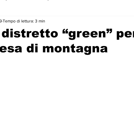
9
Tempo di lettura: 3 min
 primo piano
 distretto “green” pe
resa di montagna