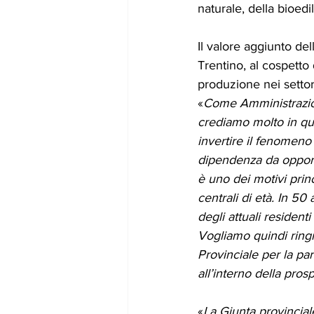
naturale, della bioedil
Il valore aggiunto dell
Trentino, al cospetto
produzione nei settor
«
Come Amministrazi
crediamo molto in que
invertire il fenomeno 
dipendenza da opportun
è uno dei motivi princ
centrali di età. In 50
degli attuali resident
Vogliamo quindi ringra
Provinciale per la par
all’interno della pros
«
La Giunta provincial