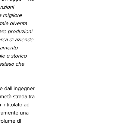
nzioni 
a migliore 
tale diventa 
are produzioni 
erca di aziende 
liamento 
le e storico 
esteso che 
e dall’ingegner 
metà strada tra 
intitolato ad 
ivamente una 
volume di 