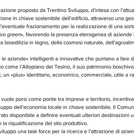
ficazione proposto da Trentino Sviluppo, d’intesa con l’attua
azione in chiave sostenibile dell’edificio, attraverso una ges
’eventuale frazionamento per la realizzazione di una sorta
ivo green
», favorendo la presenza eterogenea di aziende
la bioedilizia in legno, della cosmesi naturale, dell’agroal
e aziende» intelligenti e innovative che puntano a fare del
orio come l’Altopiano del Tesino, il suo patrimonio boschivo
, un «plus» identitario, economico, commerciale, utile a raf
o vuole porsi come ponte tra imprese e territorio, incentiv
iluppo dell’economia locale in chiave sostenibile. Il Comun
rato disponibile a definire eventuali ulteriori destinazioni 
 la riqualificazione del sito produttivo.
viluppo una task force per la ricerca e l’attrazione di azie