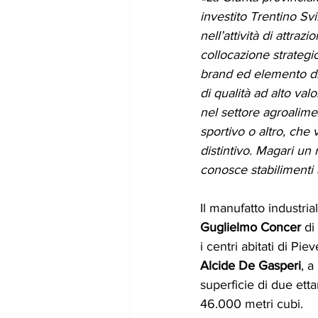
investito Trentino Sv
nell’attività di attra
collocazione strategi
brand ed elemento di
di qualità ad alto va
nel settore agroalimen
sportivo o altro, che 
distintivo. Magari un
conosce stabilimenti 
Il manufatto industria
Guglielmo Concer 
di
i centri abitati di Pi
Alcide De Gasperi
, a
superficie di due ett
46.000 metri cubi.