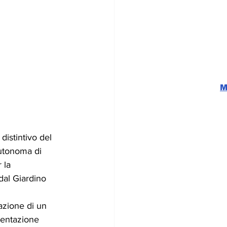
M
distintivo del 
autonoma di 
 la 
 dal Giardino 
azione di un 
mentazione 