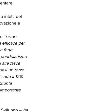
mentare. 
ù intatti del 
novazione e 
e Tesino - 
 efficace per 
a forte 
il pendolarismo 
 alle fasce 
uasi un terzo 
sotto il 12%. 
 Giunta 
 importante 
.
o Sviluppo – 
ha 