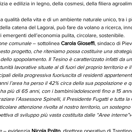
izia e edilizia in legno, della cosmesi, della filiera agroali
a qualità della vita e di un ambiente naturale unico, tra i pi
 della catena del Lagorai, può fare da volano a ricerca, in
i emergenti dell’economia pulita, circolare, sostenibile.
one comunale
 – sottolinea 
Carola Gioseffi
, sindaco di Piev
sto progetto, che riteniamo possa costituire una strategia
dello spopolamento. Il Tesino è caratterizzato infatti da un
ità lavorative situate al di fuori del proprio territorio e 
ipali della progressiva fuoriuscita di residenti appartenenti
 anni l’area ha perso il 42% circa della sua popolazione e q
i ha più di 65 anni, con i bambini/adolescenti fino a 15 anni 
ziare l’Assessore Spinelli, il Presidente Fugatti e tutta la
ticolare attenzione rivolta al nostro territorio, un sostegno
pettiva di sviluppo più vasta costituita dalle “Aree interne”
»
e
 – evidenzia 
Nicola Polito
, direttore operativo di Trentin