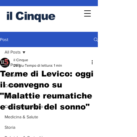
il
Cinque
Post
All Posts
il Cinque
All Posts
26 giu
Tempo di lettura: 1 min
Terme di Levico: oggi
News
il convegno su
Cronache
"Malattie reumatiche
Sport
e disturbi del sonno"
Cultura & Spettacolo
Medicina & Salute
Storia