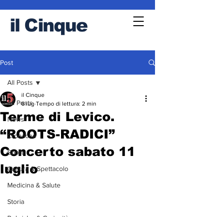
il
Cinque
Post
All Posts
il Cinque
All Posts
6 lug
Tempo di lettura: 2 min
Terme di Levico.
News
“ROOTS-RADICI”
Cronache
Concerto sabato 11
Sport
luglio
Cultura & Spettacolo
Medicina & Salute
Storia