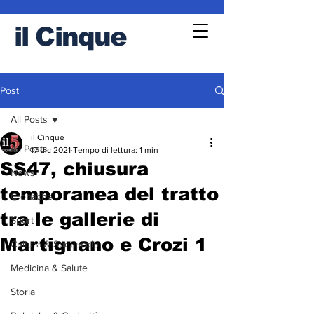
il
Cinque
Post
All Posts
il Cinque
All Posts
17 dic 2021
Tempo di lettura: 1 min
SS47, chiusura
News
temporanea del tratto
Cronache
tra le gallerie di
Sport
Martignano e Crozi 1
Cultura & Spettacolo
Medicina & Salute
Storia