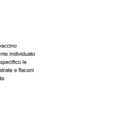
 vaccino 
ente individuato 
 specifico le 
trate e flaconi 
ta 