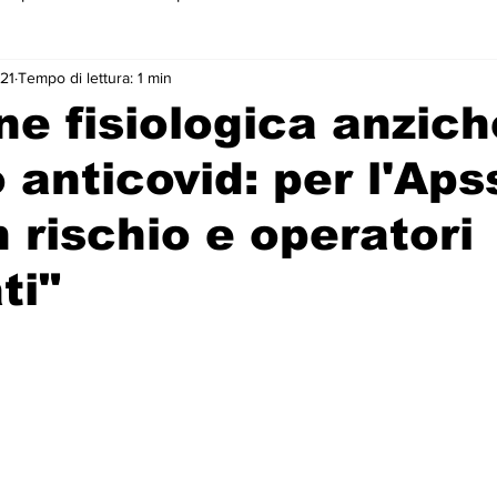
21
Tempo di lettura: 1 min
 primo piano
ne fisiologica anzich
 anticovid: per l'Aps
 rischio e operatori
ti"