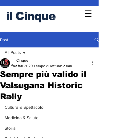
il
Cinque
Post
All Posts
il Cinque
All Posts
12 feb 2020
Tempo di lettura: 2 min
Sempre più valido il
News
Valsugana Historic
Cronache
Rally
Sport
Cultura & Spettacolo
Medicina & Salute
Storia