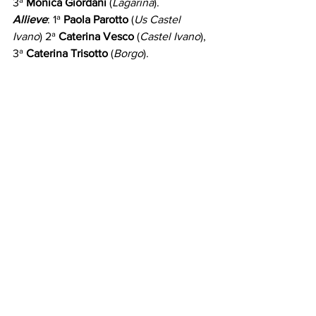
3ª 
Monica Giordani
 (
Lagarina
).
Allieve
: 1ª 
Paola Parotto
 (
Us Castel 
Ivano
) 2ª 
Caterina Vesco
 (
Castel Ivano
), 
3ª 
Caterina Trisotto
 (
Borgo
).