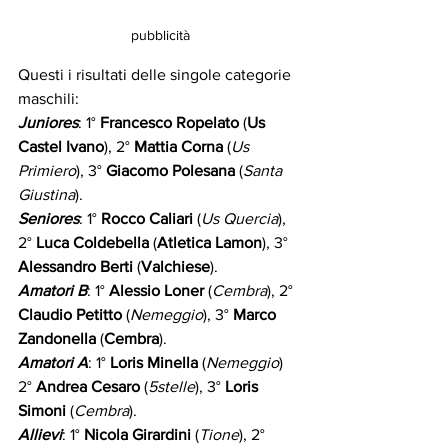
pubblicità
Questi i risultati delle singole categorie 
maschili:
Juniores
: 1° 
Francesco Ropelato
 (
Us 
Castel Ivano
), 2° 
Mattia Corna
 (
Us 
Primiero
), 3° 
Giacomo Polesana
 (
Santa 
Giustina
).
Seniores
: 1° 
Rocco Caliari
 (
Us Quercia
), 
2° 
Luca Coldebella
 (
Atletica Lamon
), 3° 
Alessandro Berti
 (
Valchiese
).
Amatori B
: 1° 
Alessio Loner
 (
Cembra
), 2° 
Claudio Petitto
 (
Nemeggio
), 3° 
Marco 
Zandonella
 (
Cembra
).
Amatori A
: 1° 
Loris Minella
 (
Nemeggio
) 
2° 
Andrea Cesaro
 (
5stelle
), 3° 
Loris 
Simoni 
(
Cembra
).
Allievi
: 1° 
Nicola Girardini
 (
Tione
), 2° 