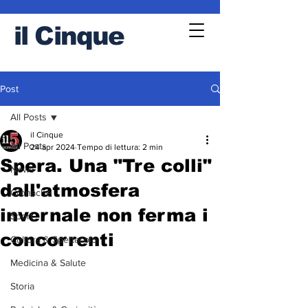
il
Cinque
Post
All Posts
il Cinque
All Posts
24 apr 2024
Tempo di lettura: 2 min
Spera. Una "Tre colli"
News
dall'atmosfera
Cronache
invernale non ferma i
Sport
concorrenti
Cultura & Spettacolo
Medicina & Salute
Storia