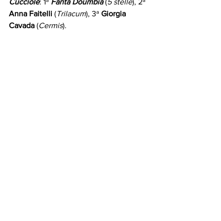
Cucciole
: 1ª 
Fanta Doumbia
 (
5 stelle
), 2ª 
Anna Faitelli
 (
Trilacum
), 3ª 
Giorgia 
Cavada
 (
Cermis
).