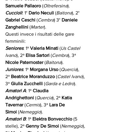
Samuele Pallaoro
 (
Oltrefersina
).
Cuccioli
: 1° 
Dario Neculi
 (
Baitona
), 2° 
Gabriel Ceschi
 (
Cembra
) 3° 
Daniele 
Zanghellini
 (
Marter
).
Questi invece i risultati delle gare 
femminili:
Seniores
: 1ª 
Valeria Minati
 (
Us Castel 
Ivano
), 2ª 
Elisa Sartori
 (
Cembra
), 3ª 
Nicole Paternoster
 (
Baitona
).
Juniores
: 1ª 
Morgana Urso 
(
Quercia
), 
2ª
 Beatrice Moranduzzo
 (
Castel Ivano
), 
3ª 
Giulia Zucchelli
 (
Garda e Ledro
).
Amatori A
: 1ª 
Claudia 
Andrighettoni
 (
Quercia
), 2ª 
Katia 
Tavernar
 (
Cermis
), 3ª 
Lara De 
Simoi
 (
Nemeggio
).
Amatori B
: 1ª 
Elektra Bonvecchio
 (5 
stelle), 2ª 
Genny De Simoi
 (
Nemeggio
), 