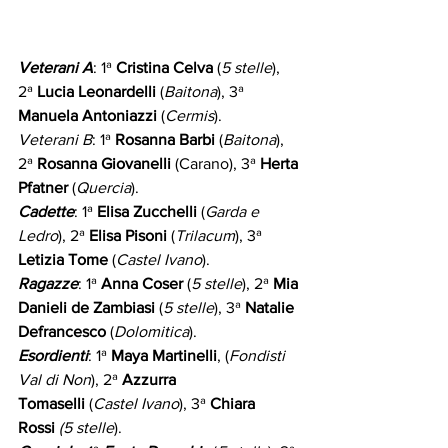
Veterani A
: 1ª 
Cristina Celva
 (
5 stelle
), 
2ª 
Lucia Leonardelli
 (
Baitona
), 3ª 
Manuela Antoniazzi
 (
Cermis
).
Veterani B
: 1ª 
Rosanna Barbi
 (
Baitona
), 
2ª 
Rosanna Giovanelli
 (Carano), 3ª 
Herta 
Pfatner
 (
Quercia
).
Cadette
: 1ª 
Elisa Zucchelli
 (
Garda e 
Ledro
), 2ª 
Elisa Pisoni
 (
Trilacum
), 3ª 
Letizia Tome
 (
Castel Ivano
).
Ragazze
: 1ª 
Anna Coser
 (
5 stelle
), 2ª 
Mia 
Danieli de Zambiasi
 (
5 stelle
), 3ª 
Natalie 
Defrancesco
 (
Dolomitica
).
Esordienti
: 1ª 
Maya Martinelli
, (
Fondisti 
Val di Non
), 2ª 
Azzurra 
Tomaselli
 (
Castel Ivano
), 3ª 
Chiara 
Rossi
(5 stelle
).