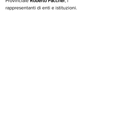
Provinciale 
Roberto Paccher
, i 
rappresentanti di enti e istituzioni.      