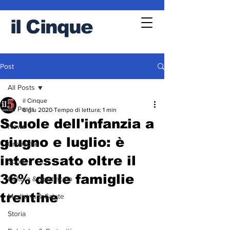
il
Cinque
Post
All Posts
il Cinque
All Posts
6 giu 2020
Tempo di lettura: 1 min
Scuole dell'infanzia a
News
giugno e luglio: è
Cronache
interessato oltre il
Sport
36% delle famiglie
Cultura & Spettacolo
trentine
Medicina & Salute
Storia