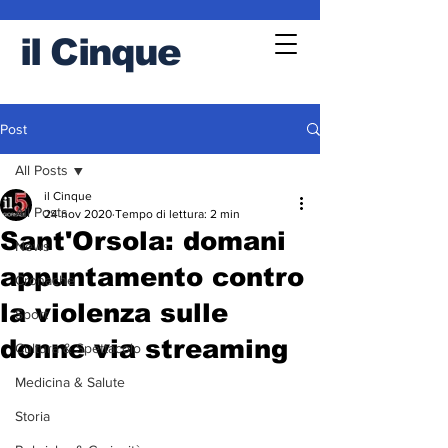
il
Cinque
Post
All Posts
il Cinque
All Posts
24 nov 2020
Tempo di lettura: 2 min
Sant'Orsola: domani
News
appuntamento contro
Cronache
la violenza sulle
Sport
donne via streaming
Cultura & Spettacolo
Medicina & Salute
Storia