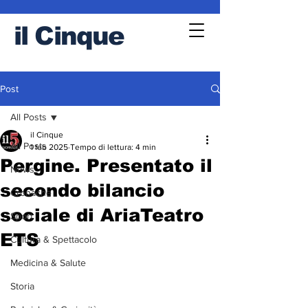
il
Cinque
Post
All Posts
il Cinque
All Posts
1 feb 2025
Tempo di lettura: 4 min
Pergine. Presentato il
News
secondo bilancio
Cronache
sociale di AriaTeatro
Sport
ETS
Cultura & Spettacolo
Medicina & Salute
Storia