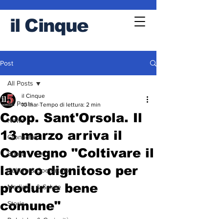
il
Cinque
Post
All Posts
il Cinque
All Posts
10 mar
Tempo di lettura: 2 min
Coop. Sant'Orsola. Il
News
13 marzo arriva il
Cronache
Convegno "Coltivare il
Sport
lavoro dignitoso per
Cultura & Spettacolo
produrre bene
Medicina & Salute
comune"
Storia