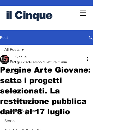
il
Cinque
Post
All Posts
il Cinque
All Posts
21 giu 2021
Tempo di lettura: 3 min
Pergine Arte Giovane:
News
sette i progetti
Cronache
selezionati. La
Sport
restituzione pubblica
Cultura & Spettacolo
dall’8 al 17 luglio
Medicina & Salute
Storia